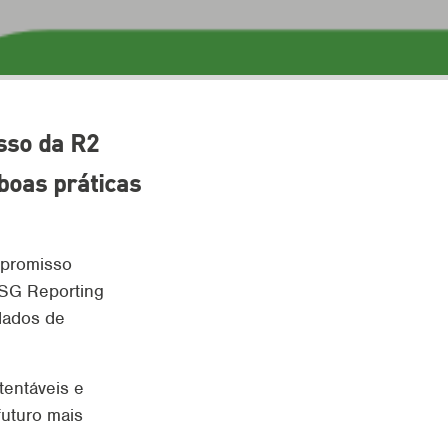
sso da R2
boas práticas
mpromisso
ESG Reporting
dados de
entáveis e
uturo mais