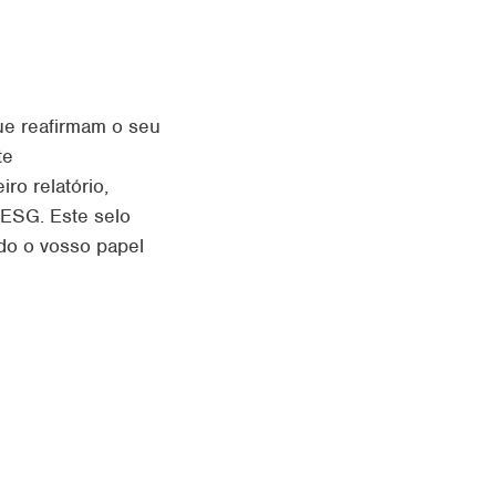
e reafirmam o seu
te
ro relatório,
S ESG.
Este selo
ndo o
vosso papel