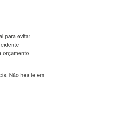
l para evitar
ncidente
um orçamento
cia. Não hesite em