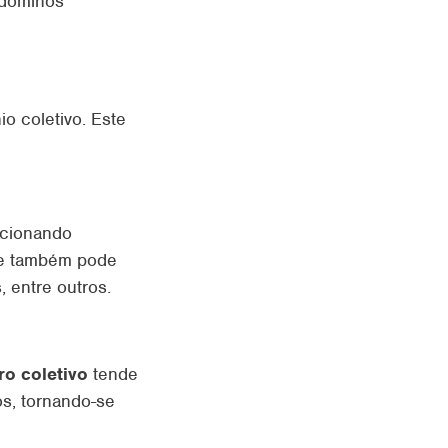
ndóminos
o coletivo. Este
rcionando
Ele também pode
, entre outros.
ro coletivo
tende
os, tornando-se