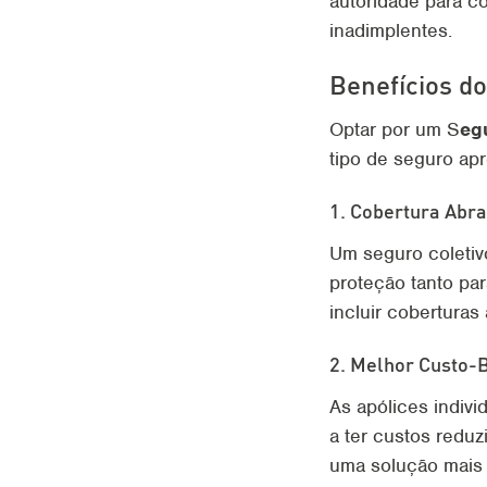
autoridade para c
inadimplentes.
Benefícios d
Optar por um S
eg
tipo de seguro apr
1. Cobertura Abr
Um seguro coletiv
proteção tanto pa
incluir coberturas
2. Melhor Custo-B
As apólices indiv
a ter custos reduz
uma solução mais