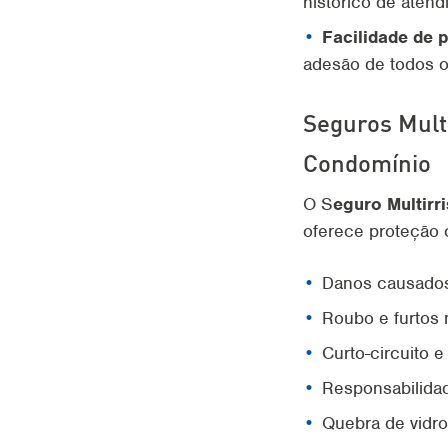
histórico de atend
Facilidade de 
adesão de todos 
Seguros Mult
Condomínio
O S
eguro Multir
oferece proteção c
Danos causados 
Roubo e furtos
Curto-circuito e
Responsabilidade
Quebra de vidro