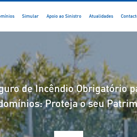
mínios
Simular
Apoio ao Sinistro
Atualidades
Contact
guro de Incêndio Obrigatório p
omínios: Proteja o seu Patri