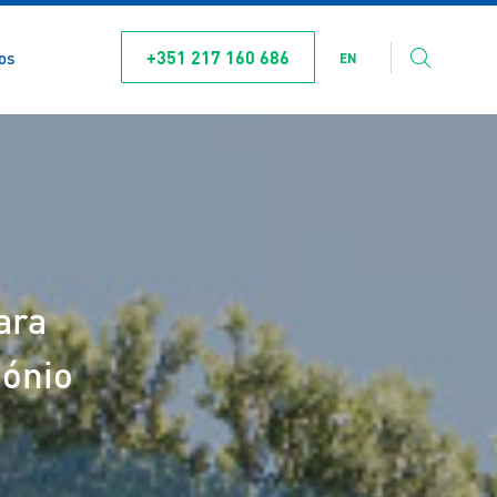
+351 217 160 686
os
EN
ara
mónio