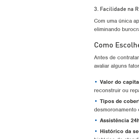
3. Facilidade na 
Com uma única apól
eliminando burocr
Como Escolhe
Antes de contrata
avaliar alguns fat
Valor do capit
reconstruir ou rep
Tipos de cober
desmoronamento e 
Assistência 24
Histórico da s