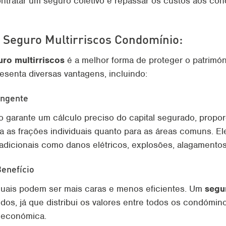
ontratar um seguro coletivo e repassar os custos aos co
o Seguro Multirriscos Condomínio:
uro multirriscos
é a melhor forma de proteger o patrimóni
esenta diversas vantagens, incluindo:
angente
o garante um cálculo preciso do capital segurado, propo
ra as frações individuais quanto para as áreas comuns. 
 adicionais como danos elétricos, explosões, alagamentos
enefício
iduais podem ser mais caras e menos eficientes. Um
segu
idos, já que distribui os valores entre todos os condómin
 económica.