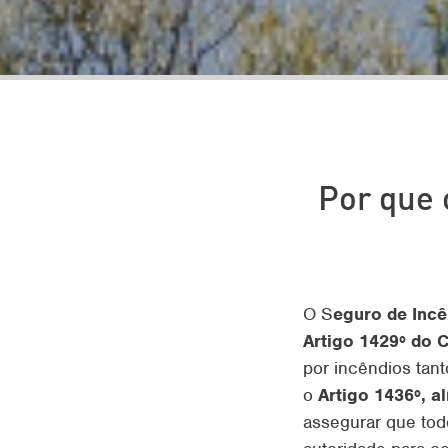
Por que 
O S
eguro de Inc
Artigo 1429º do C
por incêndios tan
o
Artigo 1436º, al
assegurar que to