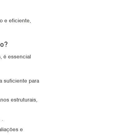
 e eficiente,
io?
s
, é essencial
 suficiente para
nos estruturais,
 .
liações e