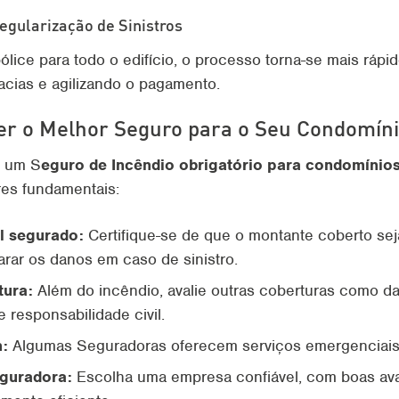
Regularização de Sinistros
ice para todo o edifício, o processo torna-se mais rápido
acias e agilizando o pagamento.
r o Melhor Seguro para o Seu Condomín
r um S
eguro de Incêndio obrigatório para condomínio
ores fundamentais:
al segurado:
Certifique-se de que o montante coberto seja
arar os danos em caso de sinistro.
tura:
Além do incêndio, avalie outras coberturas como da
responsabilidade civil.
h:
Algumas Seguradoras oferecem serviços emergenciais
eguradora:
Escolha uma empresa confiável, com boas ava