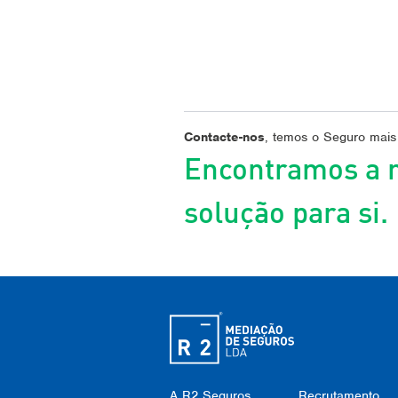
Contacte-nos
, temos o Seguro mais
Encontramos a 
solução para si.
A R2 Seguros
Recrutamento