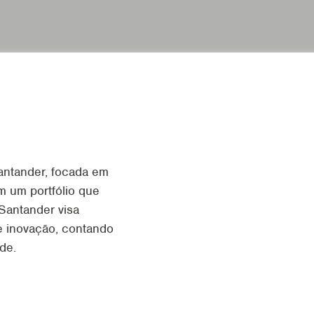
antander, focada em
m um portfólio que
Santander visa
 e inovação, contando
de.