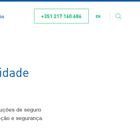
+351 217 160 686
os
EN
lidade
luções de seguro
eção e segurança.