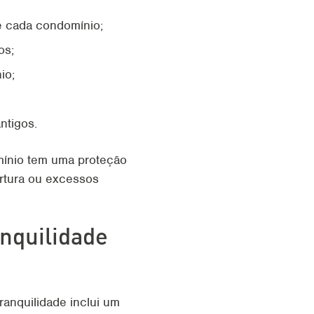
e cada condomínio;
os;
io;
ntigos.
omínio tem uma proteção
ertura ou excessos
nquilidade
ranquilidade inclui um