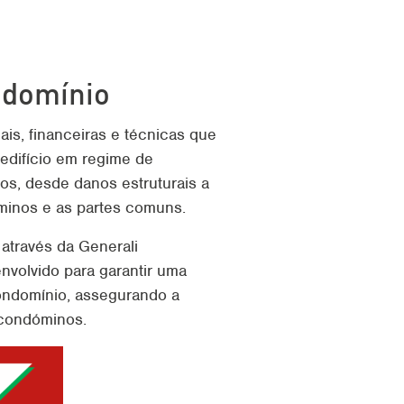
ndomínio
is, financeiras e técnicas que
difício em regime de
cos, desde danos estruturais a
minos e as partes comuns.
l através da
Generali
envolvido para garantir uma
ondomínio, assegurando a
 condóminos.