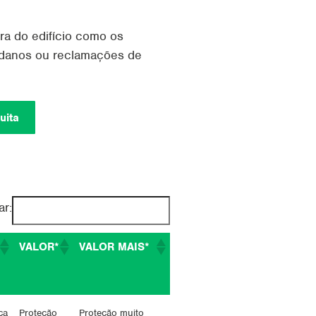
ra do edifício como os
 danos ou reclamações de
uita
ar:
VALOR*
VALOR MAIS*
ca
Proteção
Proteção muito